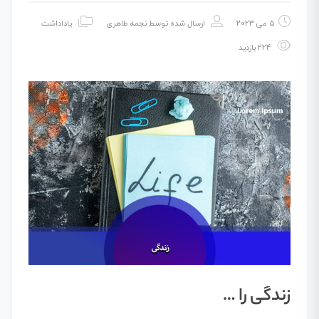
5 می 2023
ارسال شده توسط
نجمه طاهری
یاداداشت
224 بازدید
زندگی را …