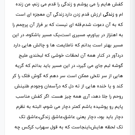
کفش هایم را می پوشم و زندگی را قدم می زنم، من زنده
ام و
زندگی
ارزش قدم زدن دارد.زندگی آن معجزه ای است
که به آن دعوت شدم.قله ای نیست که بر فراز آن پرچمم را
به اهتزاز در بیاورم، مسیری است،یک مسیر باشکوه، در این
مسیر بهتر است بدانم که ناملایمت ها و چالش هایی دارد
دردآور در کنار همه آن لحظات خوشی که لبخندی ملیح
گوشه لبم جای می گیرد، در این مسیر باید بدانم که گریه
هایی از سر تلخی ممکن است سر دهم که گوش فلک را کر
کند و یا خنده هایی از ته دل که درآسمان وجودم طنینش
روحم را جلا دهد، آری همه چیز هست. اگر کفش مناسب
پایم رو پوشیده باشم کمتر دچار می شوم، البته به نظرم
دچار باید بود، دچار یعنی عاشق،عاشق زندگی،عاشق تک
تک لحظه هایش،اینجاست که به قول سهراب کرکس چه