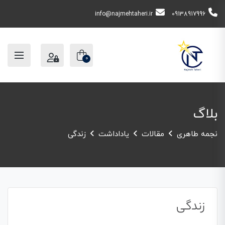
info@najmehtaheri.ir
09138917996
0
بلاگ
نجمه طاهری
مقالات
یاداداشت
زندگی
زندگی