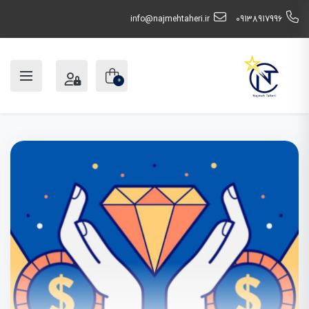
info@najmehtaheri.ir
09138917996
0