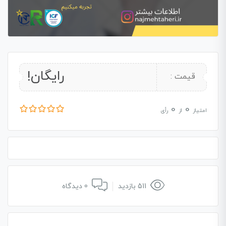
رایگان!
قیمت :
0
0
امتیاز
از
رأی
511 بازدید
0 دیدگاه