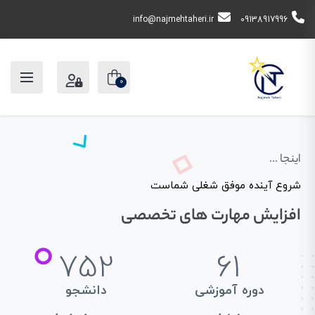
info@najmehtaheri.ir
09138917996
0
اینجا ...
شروع آینده موفق شغلی شماست
افزایش مهارت های تخصصی
752
61
دوره آموزشی
دانشجو