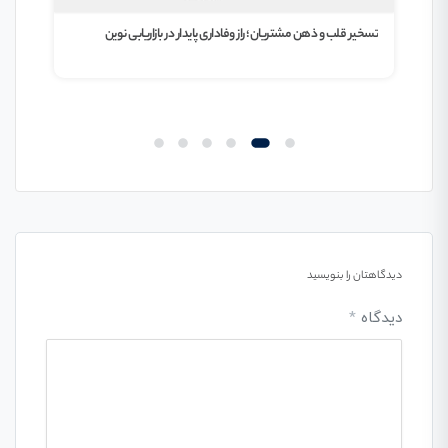
Value P
تسخیر قلب و ذهن مشتریان؛ راز وفاداری پایدار در بازاریابی نوین
پیشن
که م
دیدگاهتان را بنویسید
دیدگاه
*