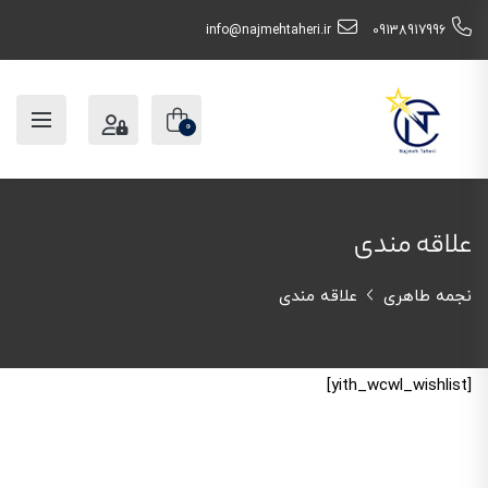
info@najmehtaheri.ir
09138917996
0
علاقه مندی
نجمه طاهری
علاقه مندی
[yith_wcwl_wishlist]