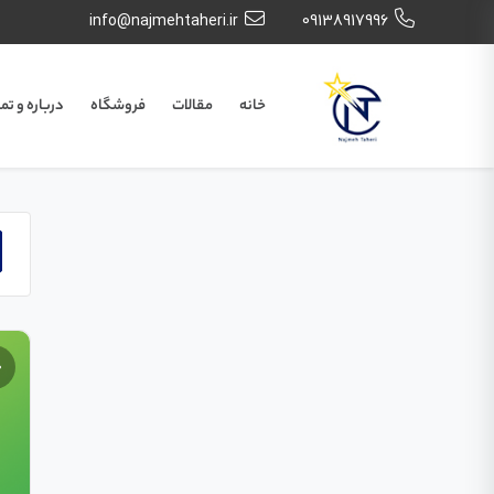
info@najmehtaheri.ir
09138917996
خانه
مقالات
فروشگاه
درباره و تم