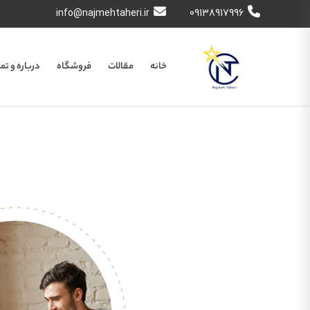
info@najmehtaheri.ir
09138917996
خانه
مقالات
فروشگاه
درباره و تم