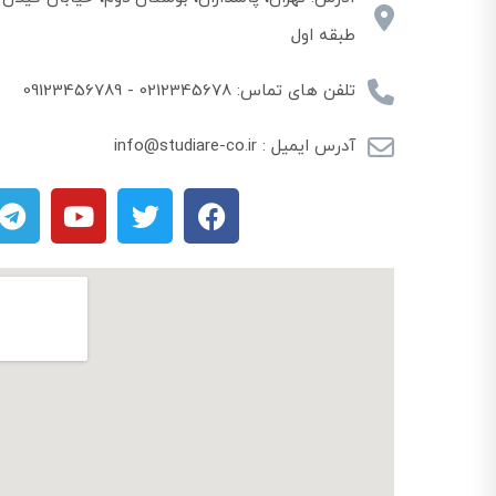
طبقه اول
تلفن های تماس: 0212345678 - 09123456789
آدرس ایمیل : info@studiare-co.ir